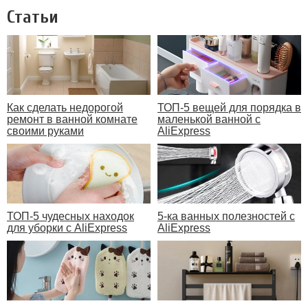
Статьи
Как сделать недорогой
ТОП-5 вещей для порядка в
ремонт в ванной комнате
маленькой ванной с
своими руками
AliExpress
ТОП-5 чудесных находок
5-ка ванных полезностей с
для уборки с AliExpress
AliExpress