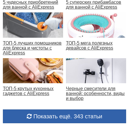
5 чудесных приобретений
5 суперских прибамбасов
для ванной с AliExpress
для ванной с AliExpress
ТОП-5 лучших помощников
ТОП-5 мега полезных
для блеска и чистоты с
девайсов с AliExpress
AliExpress
ТОП-5 крутых кухонных
Черные смесители для
гаджетов с AliExpress
ванной: особенности, виды
и выбор
Показать ещё. 343 статьи