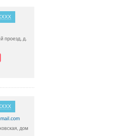
2XXXX
 проезд, д.
0XXXX
gmail.com
ховская, дом