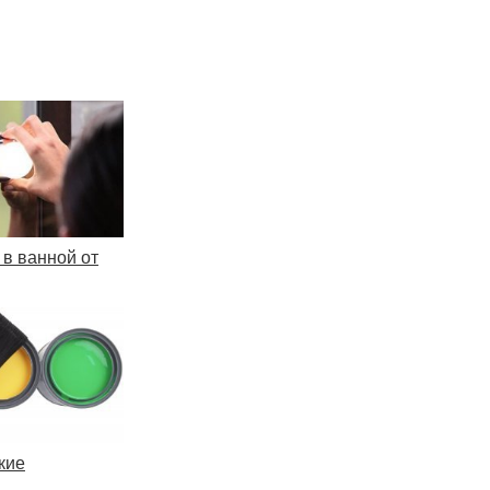
 в ванной от
кие