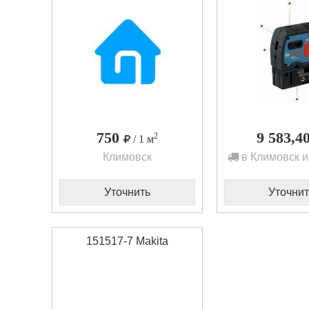
750
9 583,4
2
/ 1 м
Климовск
в Климовск и
Уточнить
Уточнит
151517-7 Makita