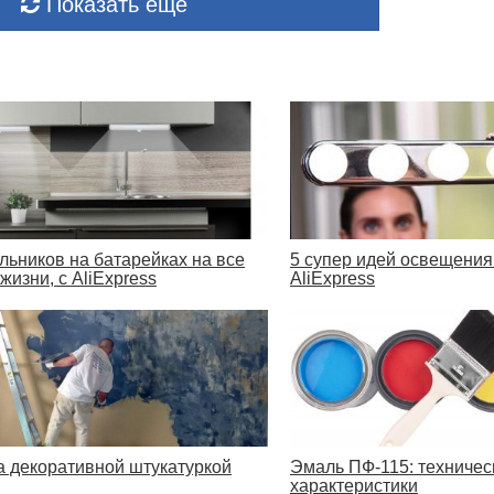
Показать ещё
ильников на батарейках на все
5 супер идей освещения
жизни, с AliExpress
AliExpress
а декоративной штукатуркой
Эмаль ПФ-115: техничес
характеристики