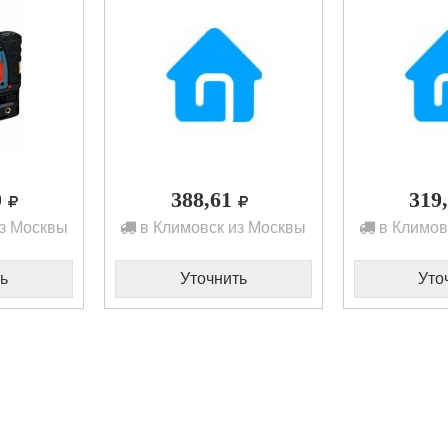
0
388,61
319
з Москвы
в Климовск из Москвы
в Климов
ь
Уточнить
Уто